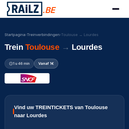
.BE
Startpagina
›
Treinverbindingen
›
Toulouse → Lourdes
Trein
Toulouse
→
Lourdes
1 u 46 min
Vanaf 1€
Vind uw TREINTICKETS van Toulouse
naar Lourdes