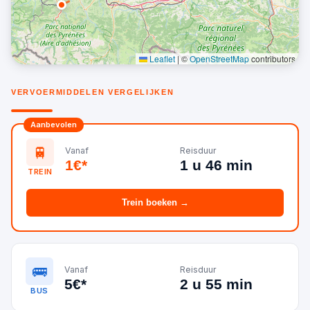
Leaflet
|
©
OpenStreetMap
contributors
VERVOERMIDDELEN VERGELIJKEN
Aanbevolen
🚆
Vanaf
Reisduur
1€*
1 u 46 min
TREIN
Trein boeken →
🚌
Vanaf
Reisduur
5€*
2 u 55 min
BUS