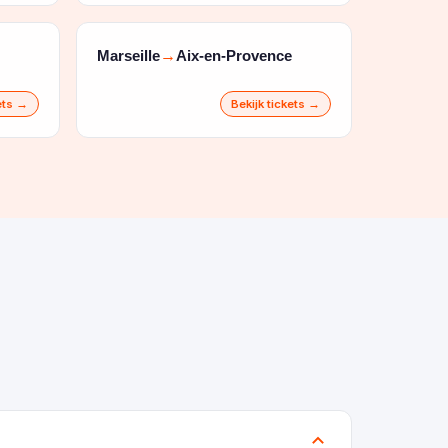
Marseille
Aix-en-Provence
→
kets →
Bekijk tickets →