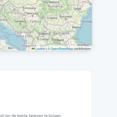
Leaflet
|
©
OpenStreetMap
contributors
 om de beste tarieven te krijgen.