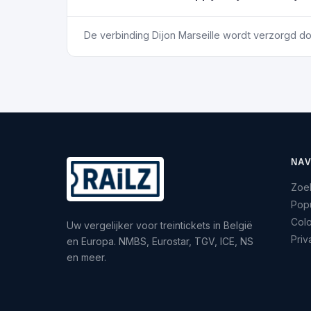
De verbinding Dijon Marseille wordt verzorgd d
NAV
Zoe
Popu
Col
Uw vergelijker voor treintickets in België
Priv
en Europa. NMBS, Eurostar, TGV, ICE, NS
en meer.