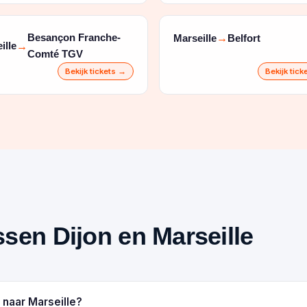
Besançon Franche-
Marseille
Belfort
→
ille
→
Comté TGV
Bekijk tickets →
Bekijk tic
ussen Dijon en Marseille
 naar Marseille?