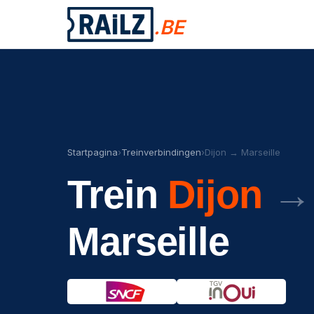
.BE
Startpagina
›
Treinverbindingen
›
Dijon → Marseille
Trein
Dijon
→
Marseille