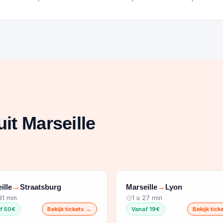
it Marseille
ille
Straatsburg
Marseille
Lyon
→
→
31 min
1 u 27 min
f 50€
Bekijk tickets →
Vanaf 19€
Bekijk tic