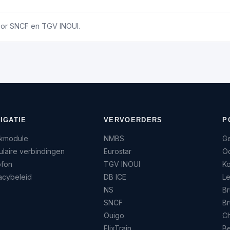
oor SNCF en TGV INOUI.
IGATIE
VERVOERDERS
P
kmodule
NMBS
G
laire verbindingen
Eurostar
O
ofon
TGV INOUI
Ko
acybeleid
DB ICE
L
NS
B
SNCF
B
Ouigo
C
FlixTrain
B