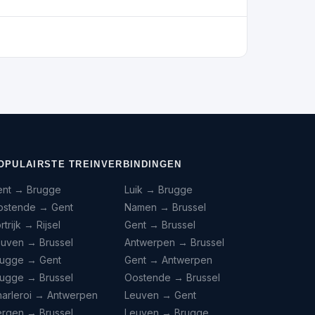
OPULAIRSTE TREINVERBINDINGEN
ent → Brugge
Luik → Brugge
ostende → Gent
Namen → Brussel
rtrijk → Rijsel
Gent → Brussel
euven → Brussel
Antwerpen → Brussel
rugge → Gent
Gent → Antwerpen
rugge → Brussel
Oostende → Brussel
harleroi → Antwerpen
Leuven → Gent
ergen → Brussel
Leuven → Brugge