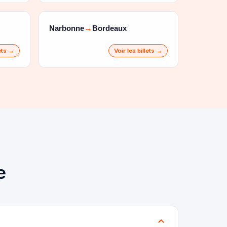
Narbonne
Bordeaux
→
lets →
Voir les billets →
e