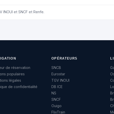
V INOUI et SNCF et Renfe.
IGATION
OPÉRATEURS
L
ur de réservation
SNCB
G
sons populaires
Eurostar
O
ions légales
TGV INOUI
Co
tique de confidentialité
DB ICE
Lo
NS
B
SNCF
Br
Ouigo
Ch
FlixTrain
M