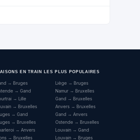
IAISONS EN TRAIN LES PLUS POPULAIRES
and → Bruges
Liège → Bruges
stende → Gand
Namur → Bruxelles
urtrai → Lille
Gand → Bruxelles
uvain → Bruxelles
Anvers → Bruxelles
ruges → Gand
Gand → Anvers
uges → Bruxelles
Ostende → Bruxelles
arleroi → Anvers
Louvain → Gand
ons → Bruxelles
Louvain → Bruges