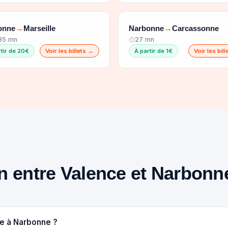
onne
Marseille
Narbonne
Carcassonne
→
→
 35 mn
27 mn
rtir de 20€
Voir les billets →
À partir de 1€
Voir les bil
ain entre Valence et Narbonn
ce à Narbonne ?