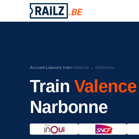
.BE
Accueil
›
Liaisons train
›
Valence → Narbonne
Train
Valence
Narbonne