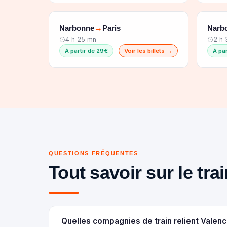
Narbonne
Paris
Narb
→
4 h 25 mn
2 h
À partir de 29€
Voir les billets →
À pa
QUESTIONS FRÉQUENTES
Tout savoir sur le tr
Quelles compagnies de train relient Valen