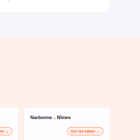
Narbonne
Nîmes
→
lets →
Voir les billets →