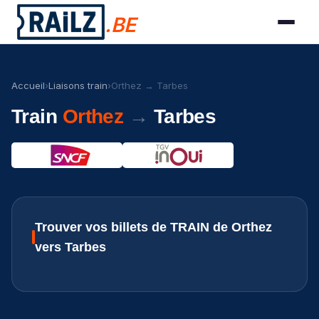
.BE
Accueil
›
Liaisons train
›
Orthez → Tarbes
Train
Orthez
→
Tarbes
Trouver vos billets de TRAIN de Orthez
vers Tarbes