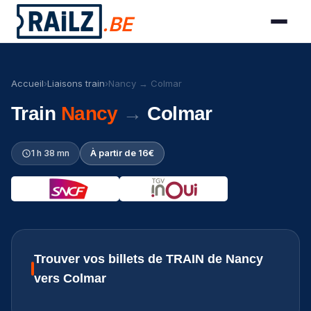
.BE
Accueil
›
Liaisons train
›
Nancy → Colmar
Train
Nancy
→
Colmar
1 h 38 mn
À partir de 16€
Trouver vos billets de TRAIN de Nancy
vers Colmar