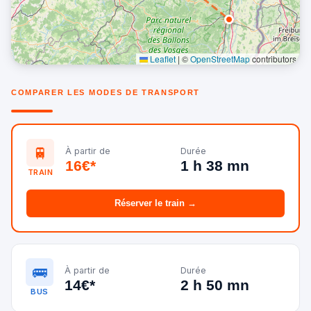
Leaflet
|
©
OpenStreetMap
contributors
COMPARER LES MODES DE TRANSPORT
🚆
À partir de
Durée
16€*
1 h 38 mn
TRAIN
Réserver le train →
🚌
À partir de
Durée
14€*
2 h 50 mn
BUS