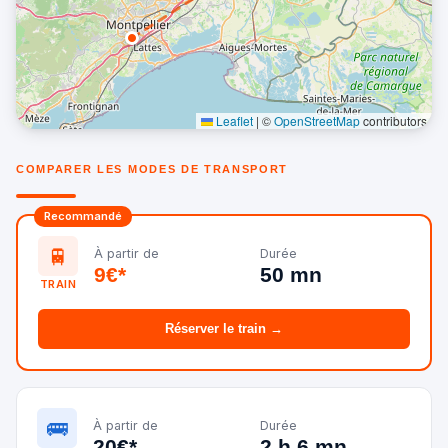
Leaflet
|
©
OpenStreetMap
contributors
COMPARER LES MODES DE TRANSPORT
Recommandé
🚆
À partir de
Durée
9€*
50 mn
TRAIN
Réserver le train →
🚌
À partir de
Durée
20€*
2 h 6 mn