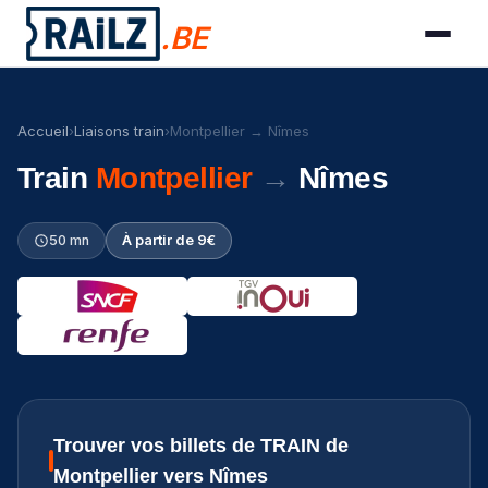
.BE
Accueil
›
Liaisons train
›
Montpellier → Nîmes
Train
Montpellier
→
Nîmes
50 mn
À partir de 9€
Trouver vos billets de TRAIN de
Montpellier vers Nîmes